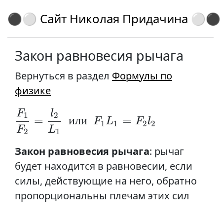
⚫⚪ Сайт Николая Придачина ⚪⚫
Закон равновесия рычага
Вернуться в раздел
Формулы по
физике
F
l
\frac{F_1}{F_2}=\frac{l_2}{L_1}\ \ 
1
2
=
или
=
F
L
F
l
1
1
2
2
F
L
2
1
Закон равновесия рычага
: рычаг
будет находится в равновесии, если
силы, действующие на него, обратно
пропорциональны плечам этих сил