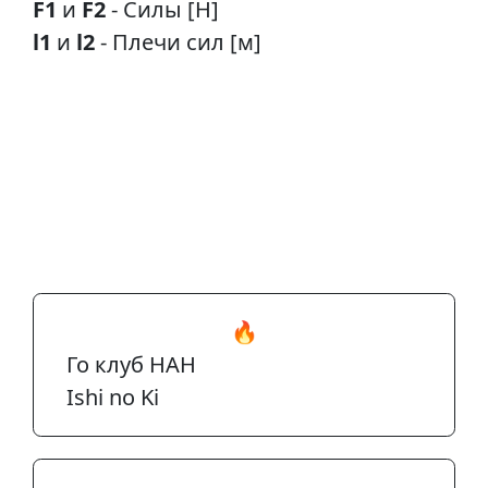
F1
и
F2
- Силы [Н]
l1
и
l2
- Плечи сил [м]
🔥
Го клуб НАН
Ishi no Ki